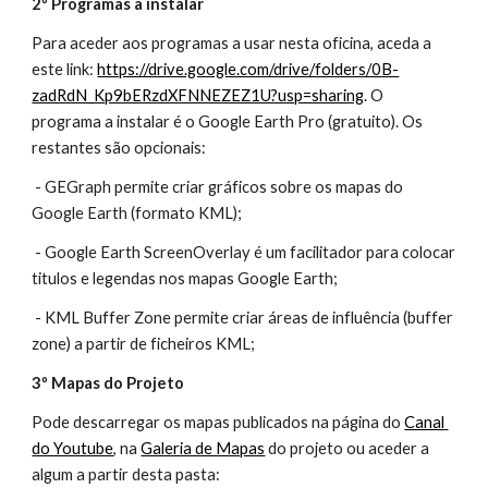
2º Programas a instalar
Para aceder aos programas a usar nesta oficina, aceda a 
este link: 
https://drive.google.com/drive/folders/0B-
zadRdN_Kp9bERzdXFNNEZEZ1U?usp=sharing
. O 
programa a instalar é o Google Earth Pro (gratuito). Os 
restantes são opcionais:
 - GEGraph permite criar gráficos sobre os mapas do 
Google Earth (formato KML);
 - Google Earth ScreenOverlay é um facilitador para colocar 
titulos e legendas nos mapas Google Earth;
 - KML Buffer Zone permite criar áreas de influência (buffer 
zone) a partir de ficheiros KML;
3º Mapas do Projeto
Pode descarregar os mapas publicados na página do
Canal 
do Youtube
, na
Galeria de Mapas
 do projeto ou aceder a 
algum a partir desta pasta: