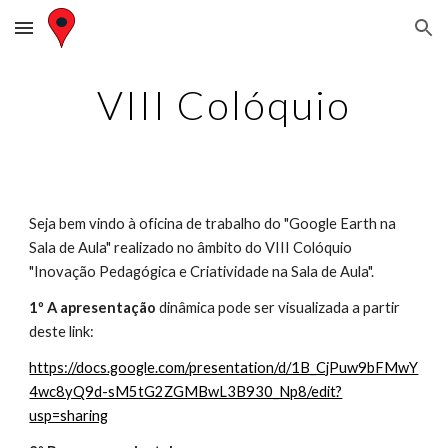
Skip to main content
Skip to navigation
VIII Colóquio
Seja bem vindo à oficina de trabalho do "Google Earth na 
Sala de Aula" realizado no âmbito do VIII Colóquio 
"Inovação Pedagógica e Criatividade na Sala de Aula".
1º A apresentação 
dinâmica pode ser visualizada a partir 
deste link:
https://docs.google.com/presentation/d/1B_CjPuw9bFMwY
4wc8yQ9d-sM5tG2ZGMBwL3B930_Np8/edit?
usp=sharing