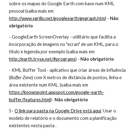
sobre os mapas do Google Earth com base num KML 
pessoal (saiba mais em 
http://www.sgrillo.net/googleearth/gegraph.htm
) - 
Não 
obrigatório
- GoogleEarth ScreenOverlay - utilitário que facilita a 
incorporação de imagens no "ecran" de um KML, para o 
titulo e legenda por exemplo (saiba mais em 
http://earth.tryse.net/#programs
) - 
Não obrigatório
- KML Buffer Tool - aplicativo que criar áreas de influência 
(
Buffer Zone
) com X metros de distância de pontos, linha e 
área existente num KML. (saiba mais em 
https://knownpoint.appspot.com/google-earth-
buffer/features.html
)- 
Não obrigatório
5- 
O link para pasta na Google Drive está aqui
. Usar o 
modelo de relatório e o documento com a planificação 
existentes nesta pasta .