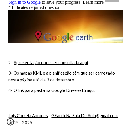
2-
Apresentação pode ser consultada aqui
.
3- Os
mapas KML e a planificação têm que ser carregado 
nesta página
 até dia 3 de dezembro.
4-
O link para pasta na Google Drive está aqui
.
Luis Correia Antunes
-
GEarth.Na.Sala.De.Aula@gmail.com
-
2015 - 2025