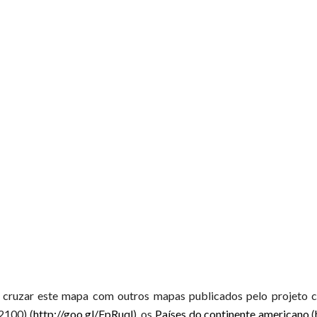
da cruzar este mapa com outros mapas publicados pelo proje
2100) (
http://goo.gl/FpRuql
), os
Países do continente americano
(