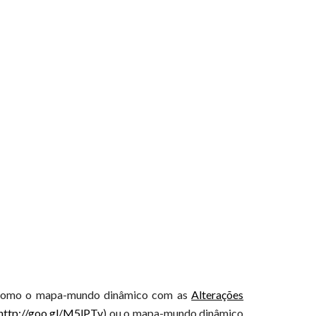
to como o mapa-mundo dinâmico com as
Alterações
http://goo.gl/M5lPTv
) ou o mapa-mundo dinâmico