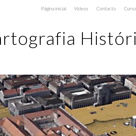
Página inicial
Vídeos
Contacto
Curso
ip to main content
Skip to navigat
rtografia Histór