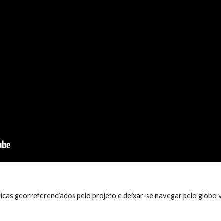
icas georreferenciados pelo projeto e deixar-se navegar pelo globo v