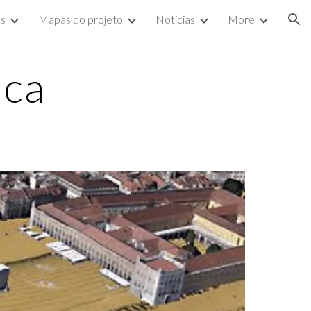
s
Mapas do projeto
Noticias
More
ion
ica