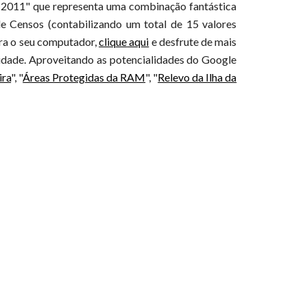
 2011"
que
representa uma combinação fantástica
 Censos (contabilizando um total de 15 valores
ra o seu computador,
cli
que
aqui
e desfrut
e
de mais
lidade. Aproveitando as potencialidades do Google
ira
", "
Áreas Protegidas da RAM
", "
Relevo da Ilha da