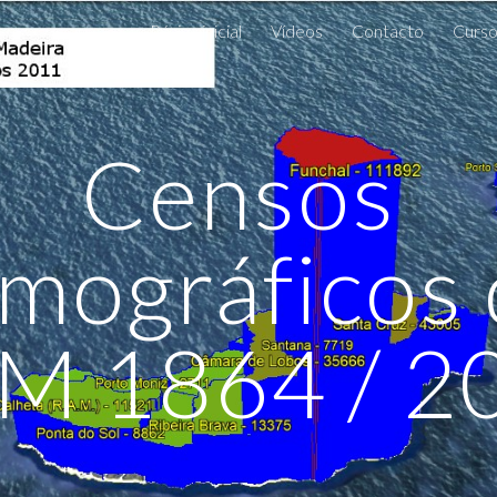
Página inicial
Vídeos
Contacto
Curso
ip to main content
Skip to navigat
Censos 
mográficos 
M 1864 / 2