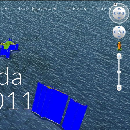
s
Mapas do projeto
Noticias
More
ion
da 
011