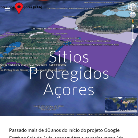
Skip to main content
Skip to navigation
Sitios
Protegidos
Açores
Passado mais de 10 anos do início do projeto Google
Earth na Sala de Aula, consegui ter o primeiro mapa (de