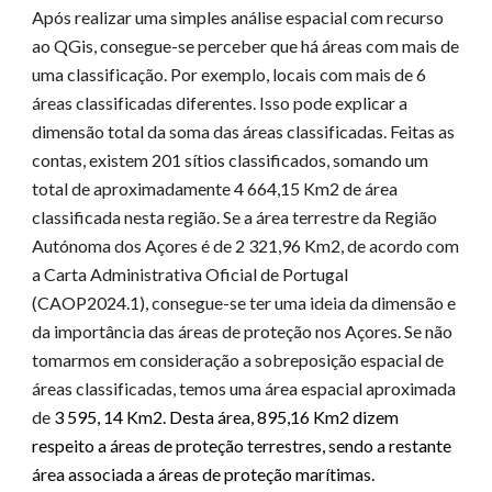
Após realizar uma simples análise espacial com recurso
ao QGis, consegue-se perceber que há áreas com mais de
uma classificação. Por exemplo, locais com mais de 6
áreas classificadas diferentes. Isso pode explicar a
dimensão total da soma das áreas classificadas.
Feitas as
contas, existem 201 sítios classificad
o
s, somando um
total de aproximadamente 4 664,15
Km2
d
e
área
classificada n
esta região
. Se a área terrestre da Região
Autónoma dos Açores é de 2 321,96 Km2, de acordo com
a Carta Administrativa Oficial de Portugal
(CAOP2024.
1
), consegue-se
ter uma ideia da
dimensão
e
da import
â
ncia das áreas de proteção
nos Açores
.
Se não
tomarmos em consideração a sobreposição espacial de
áreas classificadas, temos uma área espacial aproximada
de
3 595, 14 Km2
. Desta área,
895,16 Km2 dizem
respeito a áreas de proteção terrestres, sendo a restante
área associada a áreas de proteção marítimas.